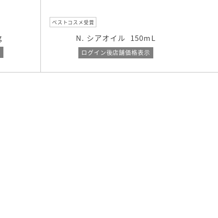
ベストコスメ受賞
g
N. シアオイル
150mL
示
ログイン後店舗価格表示