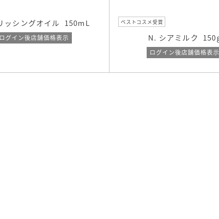
ナリッシングオイル
150mL
ベストコスメ受賞
N. シアミルク
150
ログイン後店舗価格表示
ログイン後店舗価格表