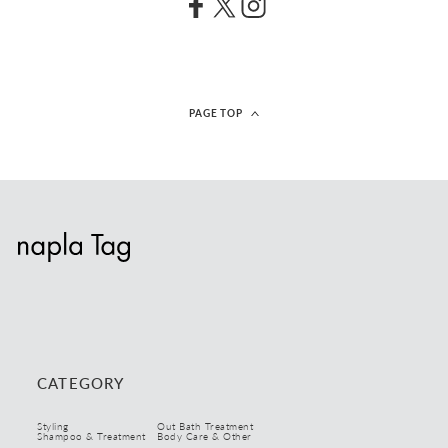
ビックサイズ
リフィル
キーワード検索
PAGE TOP
CATEGORY
Styling
Out Bath Treatment
Shampoo & Treatment
Body Care & Other