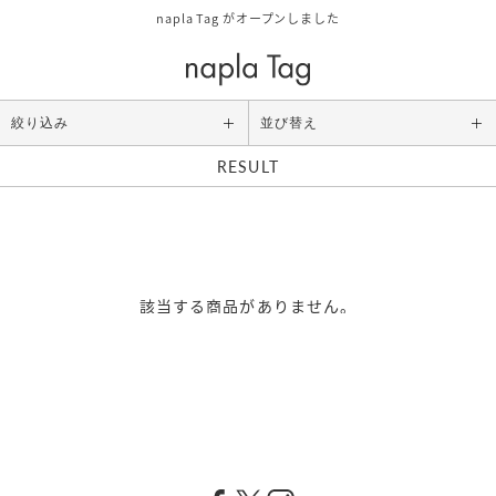
napla Tag がオープンしました
絞り込み
並び替え
RESULT
Category
ALL
スタイリング
アウトバストリートメント
該当する商品がありません。
シャンプー/トリートメント
ボディケア/その他
Size
お試しサイズ
レギュラーサイズ