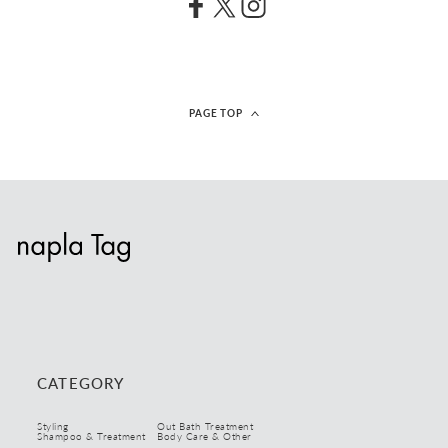
ビックサイズ
リフィル
キーワード検索
PAGE TOP
CATEGORY
Styling
Out Bath Treatment
Shampoo & Treatment
Body Care & Other