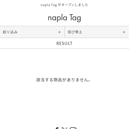
napla Tag がオープンしました
絞り込み
並び替え
RESULT
Category
ALL
スタイリング
アウトバストリートメント
該当する商品がありません。
シャンプー/トリートメント
ボディケア/その他
Size
お試しサイズ
レギュラーサイズ