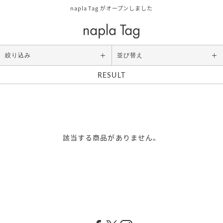
napla Tag がオープンしました
絞り込み
並び替え
RESULT
Category
ALL
スタイリング
アウトバストリートメント
該当する商品がありません。
シャンプー/トリートメント
ボディケア/その他
Size
お試しサイズ
レギュラーサイズ