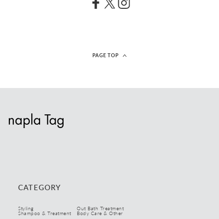
ビックサイズ
リフィル
キーワード検索
PAGE TOP
CATEGORY
Styling
Out Bath Treatment
Shampoo & Treatment
Body Care & Other