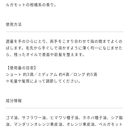
ルガモットの柑橘系の香り。
使用方法
適量を手のひらにとり、両手をこすり合わせて指の間までよくの
ばします。毛先から手ぐしで溶かすように薄く均一になじませた
ら、残ったオイルで表面や前髪を整えます。
【使用量の目安】
ショート 約3滴／ミディアム 約4滴／ロング 約5滴
※毛量や髪質によって調節してください。
成分情報
ゴマ油、サフラワー油、ヒマワリ種子油、ホホバ種子油、シア脂
油、マンダリンオレンジ果皮油、オレンジ果皮油、ベルガモット