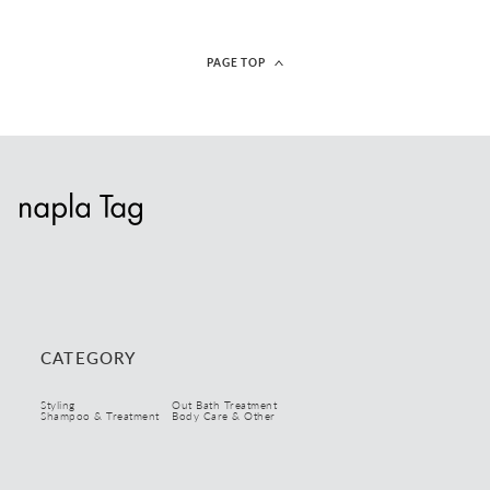
PAGE TOP
CATEGORY
Styling
Out Bath Treatment
Shampoo & Treatment
Body Care & Other