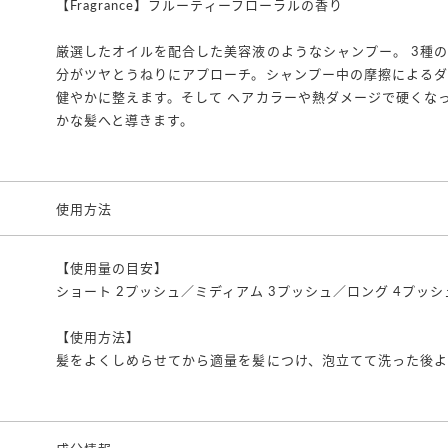
【Fragrance】フルーティーフローラルの香り
厳選したオイルを配合した美容液のようなシャンプー。 3種
分がツヤとうねりにアプローチ。シャンプー中の摩擦による
健やかに整えます。そして ヘアカラーや熱ダメージで硬くな
かな髪へと導きます。
使用方法
【使用量の目安】
ショート 2プッシュ／ミディアム 3プッシュ／ロング 4プッシ
【使用方法】
髪をよくしめらせてから適量を髪につけ、泡立てて洗った後