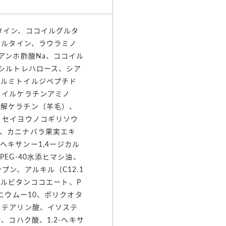
タイン、ココイルグルタ
スルタイン、ラウラミノ
アンホ酢酸Na、ココイル
コシルトレハロース、シア
パルミトイルジペプチド
ロイルケラチンアミノ
分解ケラチン（羊毛）、
、セイヨウノコギリソウ
、カニナバラ果実エキ
キサンー1,4ージカル
EG-40水添ヒマシ油、
ン、アルキル（C12.1
ソルビタンココエート、P
ニウムー10、ポリクオタ
ステアリン酸、イソステ
、コハク酸、1.2-ヘキサ