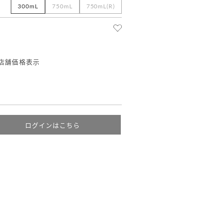
300mL
750mL
750mL(R)
店舗価格表示
ログインはこちら