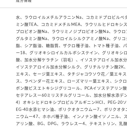
成分情報
水、ラウロイルメチルアラニンNa、コカミドプロビルベ
ミン酸TEA、コカミドメチルMEA、ラウリルヒドロキシ
プロピオン酸Na、ラウリミノジプロピオン酸Na、ラウロ
グルタミン酸Na、ラウロイルシルクアミノ酸Na、グリ
脂、シア脂油、糖脂質、ザクロ種子油、トマト種子油、
ー18、グリオキシロイルカルボシステイン、グリオキシ
酸、加水分解ケラチン（羽毛）、イソステアロイル加水
イソステアロイル加水分解シルク、グリチルリチン酸2K
エキス、セージ葉エキス、タチジャコウソウ花／葉エキス
ス、ラベンダー花エキス、ローズマリー葉エキス、シクロヘ
ボン酸ビスエトキシジグリコール、PCAイソステアリン酸P
セテアレスー60ミリスチルグリコール、加水分解水添デンプ
4）オキシヒドロキシプロピルアルギニンHCI、PEG-20
EG-40水添ヒマシ油、ポリクオタニウムー7、ボリクオタ
ニウムー47、ホホバ種子油、インノナン酸イソノニル、
アリン酸、BG、DPG、ラウレスー4、テキストリン、乳酸